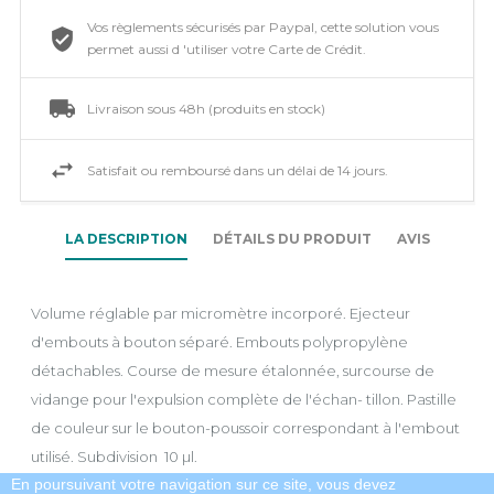
Vos règlements sécurisés par Paypal, cette solution vous
permet aussi d 'utiliser votre Carte de Crédit.
Livraison sous 48h (produits en stock)
Satisfait ou remboursé dans un délai de 14 jours.
LA DESCRIPTION
DÉTAILS DU PRODUIT
AVIS
Volume réglable par micromètre incorporé. Ejecteur
d'embouts à bouton séparé. Embouts polypropylène
détachables. Course de mesure étalonnée, surcourse de
vidange pour l'expulsion complète de l'échan- tillon. Pastille
de couleur sur le bouton-poussoir correspondant à l'embout
utilisé. Subdivision 10 µl.
En poursuivant votre navigation sur ce site, vous devez