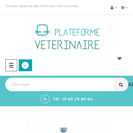
Livraison gratuite des 120 euros (hors volumes)
Basculer
☰
la
navigation
VIEW A
Tél : 01 69 29 80 64