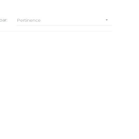
par:
Pertinence
