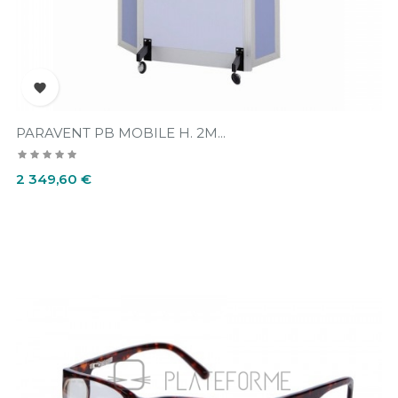

PARAVENT PB MOBILE H. 2M...
Prix
2 349,60 €