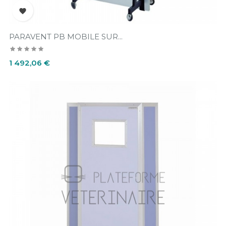

PARAVENT PB MOBILE SUR...
Prix
1 492,06 €