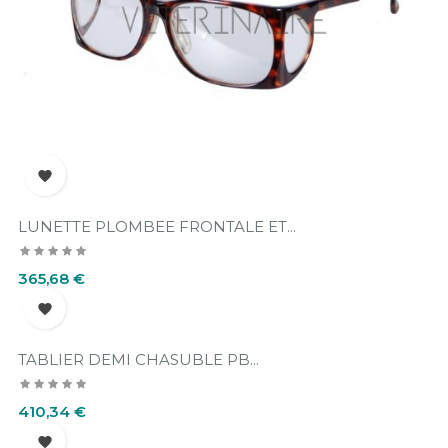

LUNETTE PLOMBEE FRONTALE ET...
Prix
365,68 €

TABLIER DEMI CHASUBLE PB...
Prix
410,34 €
