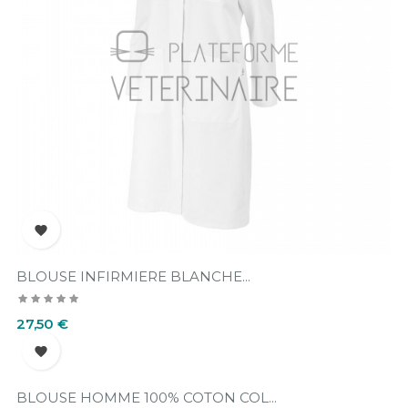

BLOUSE INFIRMIERE BLANCHE...
Prix
27,50 €

BLOUSE HOMME 100% COTON COL...