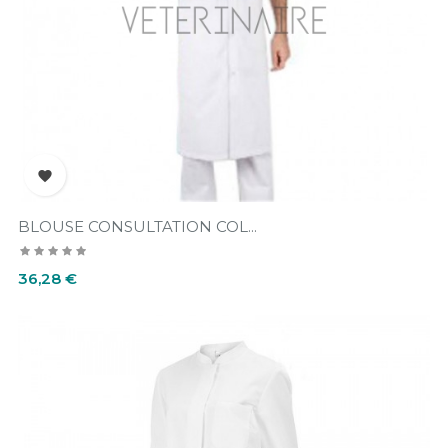

BLOUSE CONSULTATION COL...
Prix
36,28 €