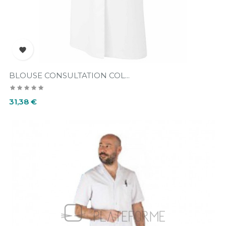

BLOUSE CONSULTATION COL...
Prix
31,38 €