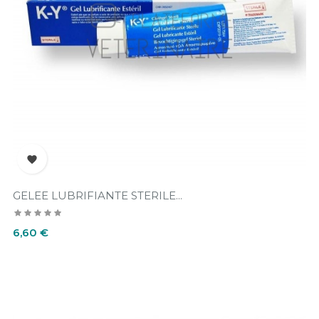

GELEE LUBRIFIANTE STERILE...
Prix
6,60 €