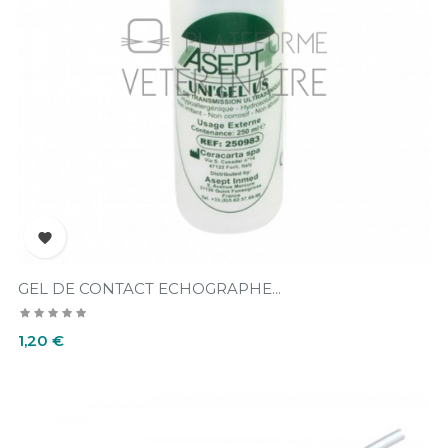

GEL DE CONTACT ECHOGRAPHE...
Prix
1,20 €