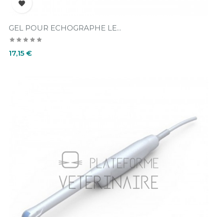

GEL POUR ECHOGRAPHE LE...
Prix
17,15 €