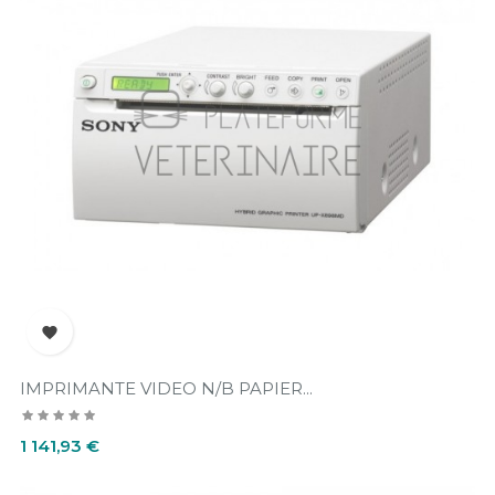

IMPRIMANTE VIDEO N/B PAPIER...
Prix
1 141,93 €