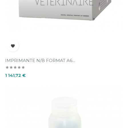

IMPRIMANTE N/B FORMAT A6...
Prix
1 141,72 €