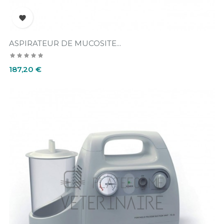

ASPIRATEUR DE MUCOSITE...
Prix
187,20 €