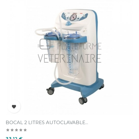

BOCAL 2 LITRES AUTOCLAVABLE...
Prix
33,12 €