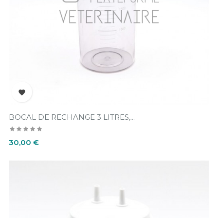

BOCAL DE RECHANGE 3 LITRES,...
Prix
30,00 €