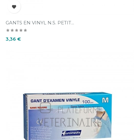

GANTS EN VINYL N.S. PETIT...
Prix
3,36 €