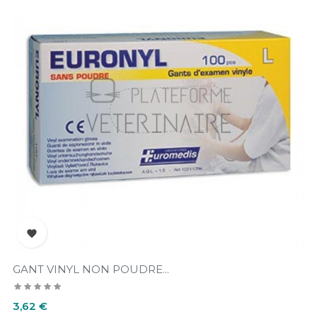

GANT VINYL NON POUDRE...
Prix
3,62 €