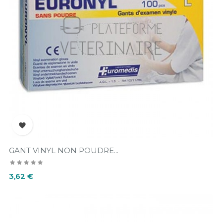

GANT VINYL NON POUDRE...
Prix
3,62 €