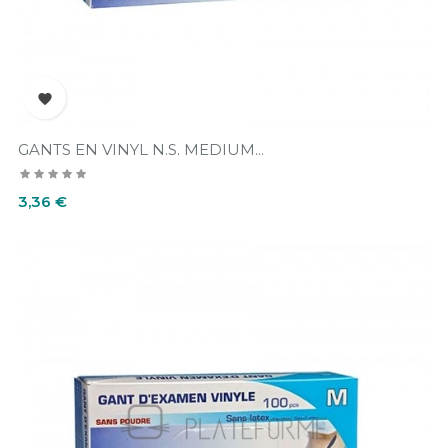

GANTS EN VINYL N.S. MEDIUM...
Prix
3,36 €