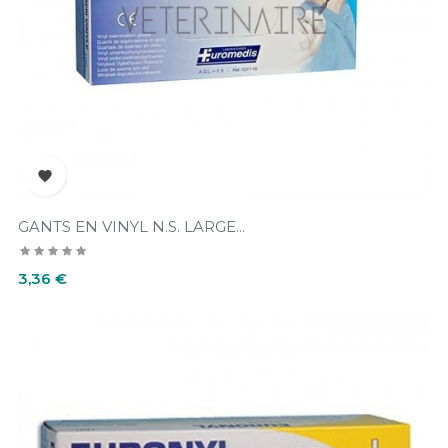

GANTS EN VINYL N.S. LARGE...
Prix
3,36 €