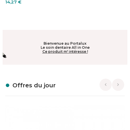
Prix
14,27 €
Bienvenue au Portalux
Le soin dentaire All in One
Ce produit m' intéresse !
Offres du jour
Previous
Nex