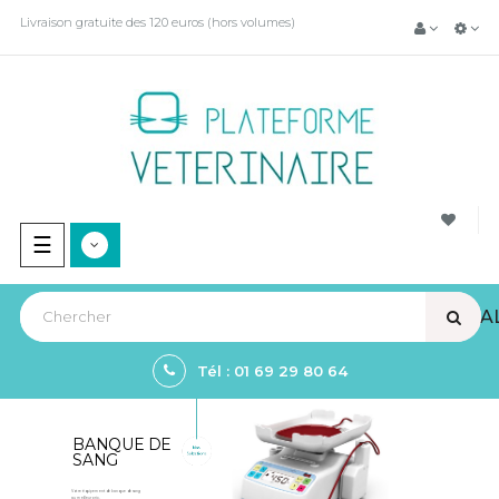
Livraison gratuite des 120 euros (hors volumes)
Basculer
☰
la
navigation
VIEW A
Tél : 01 69 29 80 64
BANQUE DE
SANG
Votre équipement de banque de sang
au meilleur prix.