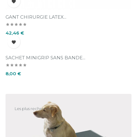

GANT CHIRURGIE LATEX...
Prix
42,46 €

SACHET MINIGRIP SANS BANDE...
Prix
8,00 €
Les plus recherchés.