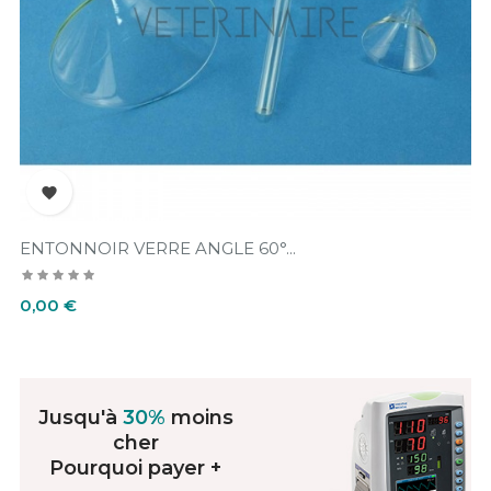

ENTONNOIR VERRE ANGLE 60°...
Prix
0,00 €
Jusqu'à
30%
moins
cher
Pourquoi payer +