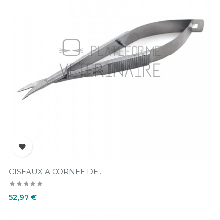

CISEAUX A CORNEE DE...
Prix
52,97 €