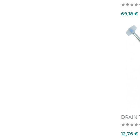
Prix
69,18 €
DRAIN 
Prix
12,76 €