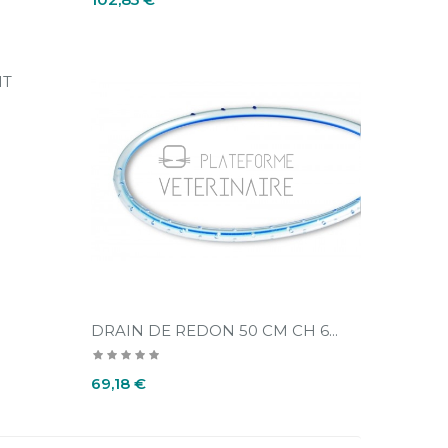
IT
DRAIN DE REDON 50 CM CH 6...
Prix
69,18 €