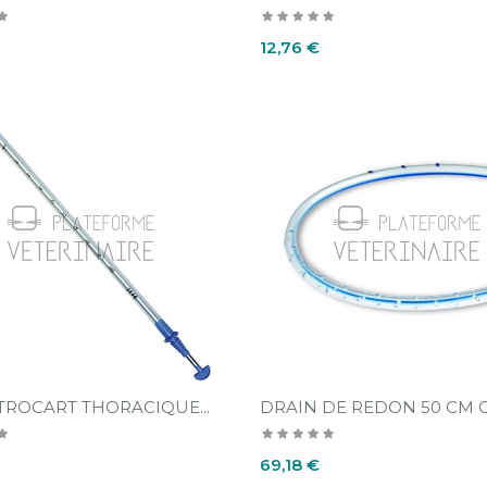
Prix
12,76 €
TROCART THORACIQUE...
DRAIN DE REDON 50 CM CH
Prix
69,18 €