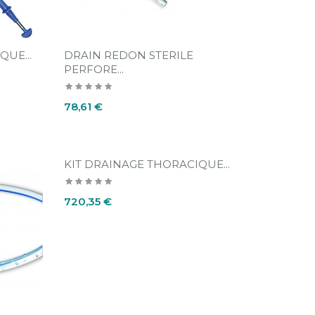
UE...
DRAIN REDON STERILE
PERFORE...
Prix
78,61 €
KIT DRAINAGE THORACIQUE...
Prix
720,35 €