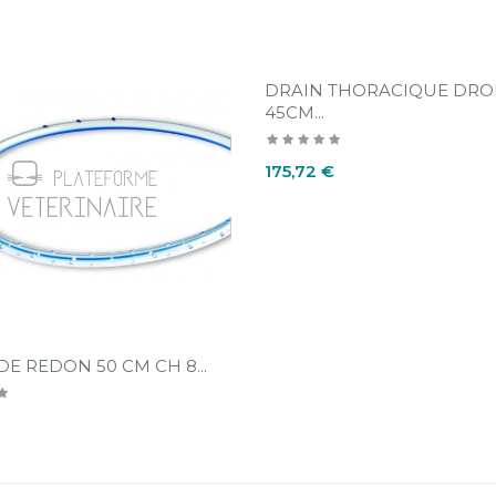
DRAIN THORACIQUE DRO
45CM...
Prix
175,72 €
DE REDON 50 CM CH 8...