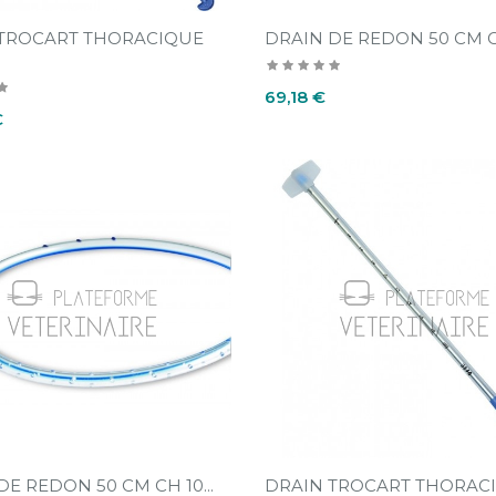
 TROCART THORACIQUE
DRAIN DE REDON 50 CM CH
Prix
69,18 €
€
DE REDON 50 CM CH 10...
DRAIN TROCART THORACIQ