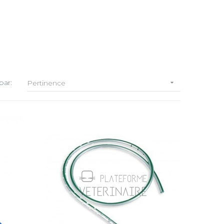
par:
Pertinence
