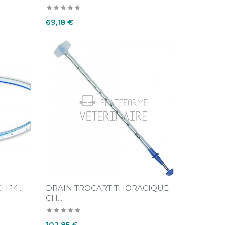
Prix
69,18 €
 14...
DRAIN TROCART THORACIQUE
CH...
Prix
102,85 €