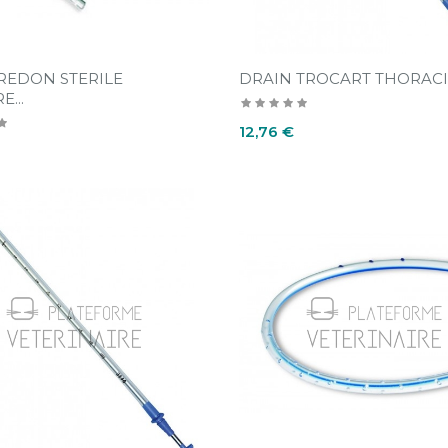
REDON STERILE
DRAIN TROCART THORACIQ
...
Prix
12,76 €