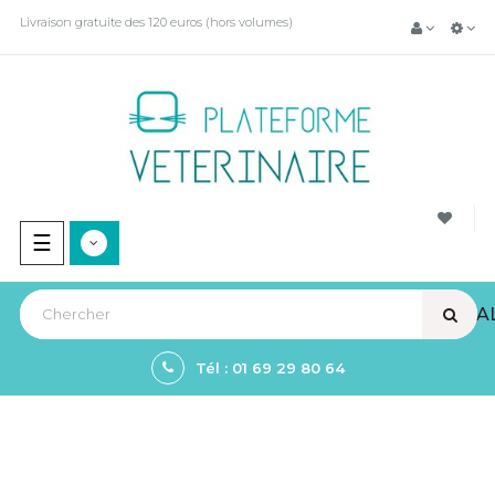
Livraison gratuite des 120 euros (hors volumes)
Basculer
☰
la
navigation
VIEW A
Tél : 01 69 29 80 64